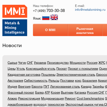
Наш телефон:
E-mail:
info@metalsmining.ru
703-30-38
+7 (499)
Язык:
Рыночная
О ММI
аналитика
Новости
Сырье
Чугун
СНГ
Украина
Производство
Мощности
Россия
ЖРС
Цены
Уголь
Коксующийся уголь
Прокат
Прокат с покрытием
Оцин
Квадратная заготовка
Пошлины
Электротехническая сталь
Еврос
Австралия
Себестоимость
Рельсы
Поставки
кокс
Бразилия
Армат
Индия
Венгрия
Европа
ПУТ
Легированная сталь
Канада
Тарифы
Ф
Фасонный прокат
Балка
АТР
Корея
Вьетнам
Катанка
Россия СНГ
П
Алжир
Реконструкция
Модернизация
Ремонт
Cost benchmarking
S
декарбонизация
водород
технологии
Экспортный рынок чугуна С