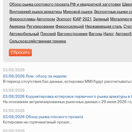
Обзор рынка сортового проката РФ и квадратной заготовки
Швел
Внутренний рынок арматуры
Мировой рынок
Экспортные рынки с
Ферросплавы
Автопром
Эскпорт
ЮАР
2021
Зеленый
Металлурги
Америка
Регулирование
Ферросилиций
Нержавеющая сталь
Стат
Автомобильный
Плоский
Вагоностроение
Вагоны
Налог
Автомоб
Сельскохозяйственная техника
03/08/2026
03/08/2026 Лом: обзор за неделю
В период отсутствия баз данных, котировки
MMI
будут рассчитывать
03/08/2026
03/08/2026 Корректировка котировок первичного рынка арматуры в
На основании актуализированных рыночных данных с 29 июня 2026 го
03/08/2026
03/08/2026 Обзор рынка плоского проката
Котировки на горячекатаный прокат...
03/08/2026